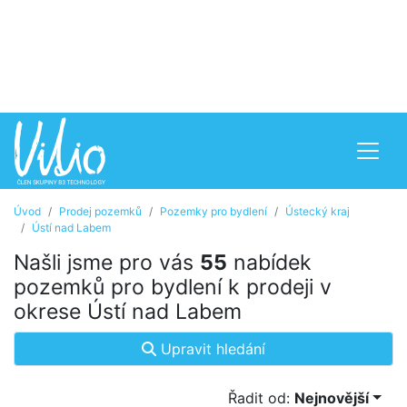
Úvod
Prodej pozemků
Pozemky pro bydlení
Ústecký kraj
Ústí nad Labem
Našli jsme pro vás
55
nabídek
pozemků pro bydlení k prodeji v
okrese Ústí nad Labem
Upravit hledání
Řadit od:
Nejnovější