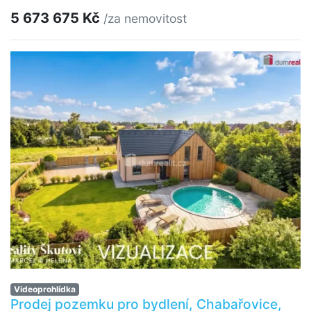
5 673 675 Kč
/za nemovitost
Videoprohlídka
Prodej pozemku pro bydlení, Chabařovice,