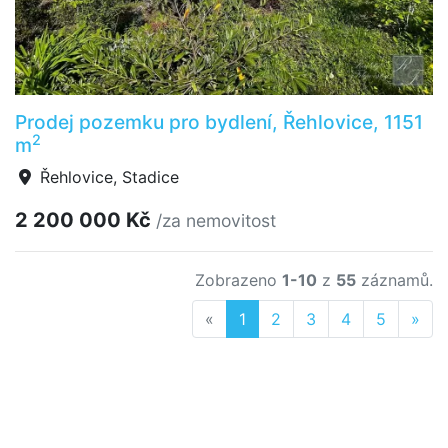
Prodej pozemku pro bydlení, Řehlovice, 1151
2
m
Řehlovice, Stadice
2 200 000 Kč
/za nemovitost
Zobrazeno
1-10
z
55
záznamů.
Previous
Nex
«
1
2
3
4
5
»