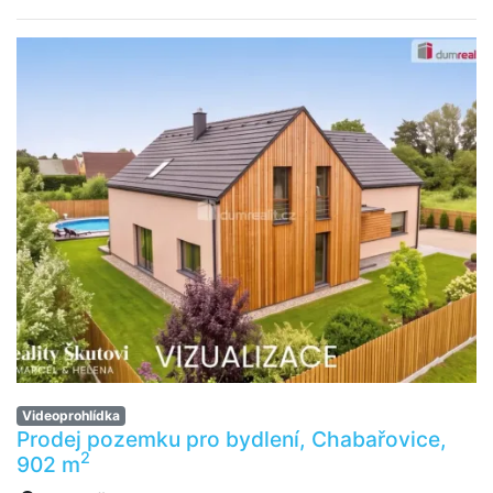
Videoprohlídka
Prodej pozemku pro bydlení, Chabařovice,
2
902 m