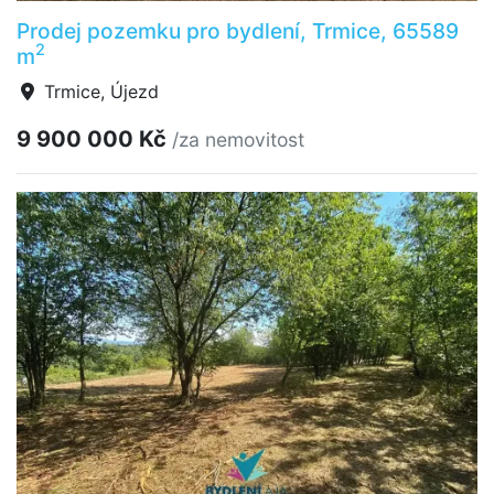
Prodej pozemku pro bydlení, Trmice, 65589
2
m
Trmice, Újezd
9 900 000 Kč
/za nemovitost