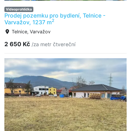
Videoprohlídka
Prodej pozemku pro bydlení, Telnice -
2
Varvažov, 1237 m
Telnice, Varvažov
2 650 Kč
/za metr čtvereční