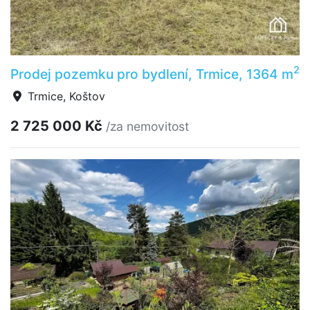
2
Prodej pozemku pro bydlení, Trmice, 1364 m
Trmice, Koštov
2 725 000 Kč
/za nemovitost