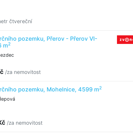
etr čtvereční
čního pozemku, Přerov - Přerov VI-
2
6 m
jezdec
Kč
/za nemovitost
2
rčního pozemku, Mohelnice, 4599 m
Řepová
Kč
/za nemovitost