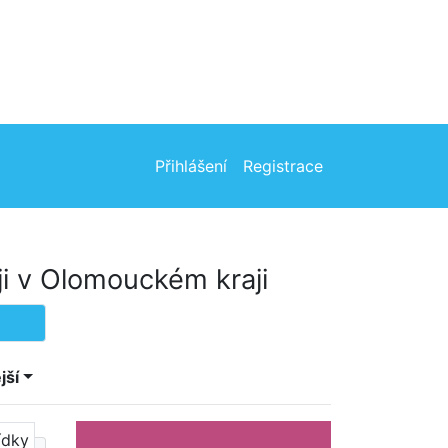
Přihlášení
Registrace
i v Olomouckém kraji
jší
ídky