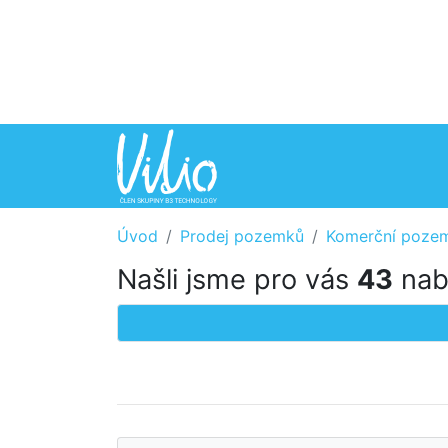
Úvod
Prodej pozemků
Komerční poze
Našli jsme pro vás
43
nab