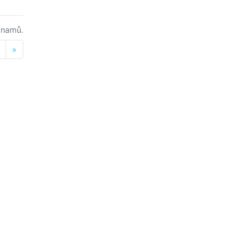
namů.
Next
»