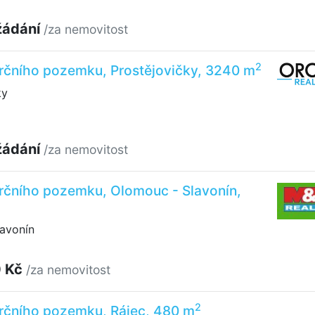
žádání
/za nemovitost
2
rčního pozemku, Prostějovičky, 3240 m
ky
žádání
/za nemovitost
rčního pozemku, Olomouc - Slavonín,
avonín
0 Kč
/za nemovitost
2
rčního pozemku, Rájec, 480 m