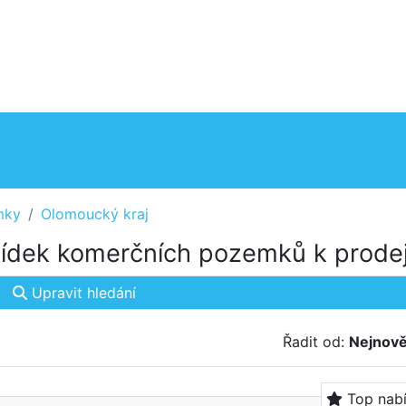
mky
Olomoucký kraj
ídek komerčních pozemků k prodej
Upravit hledání
Řadit od:
Nejnově
Top nab