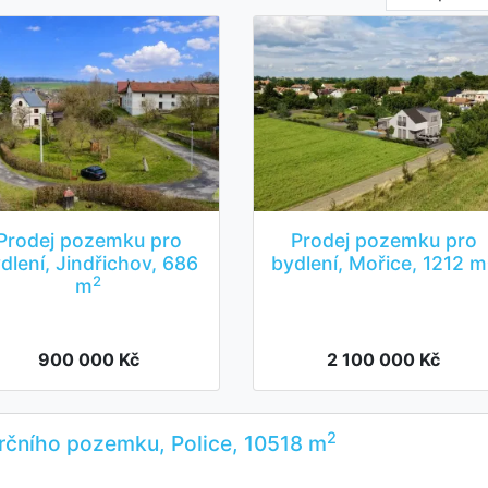
Prodej pozemku pro
Prodej pozemku pro
dlení, Jindřichov, 686
bydlení, Mořice, 1212 m
2
m
900 000 Kč
2 100 000 Kč
2
rčního pozemku, Police, 10518 m