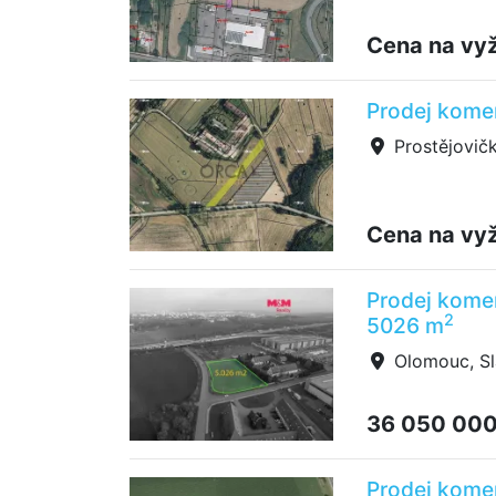
Cena na vy
Prodej kome
Prostějovič
Cena na vy
Prodej kome
2
5026 m
Olomouc, Sl
36 050 00
Prodej kome