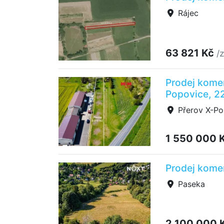
Rájec
63 821 Kč
/
Prodej komer
Popovice, 2
Přerov X-Po
1 550 000 
Prodej kome
Paseka
2 100 000 