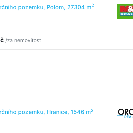
2
rčního pozemku, Polom, 27304 m
Kč
/za nemovitost
2
rčního pozemku, Hranice, 1546 m