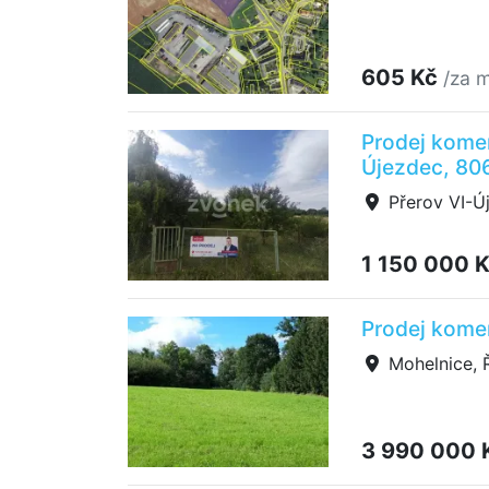
605 Kč
/za m
Prodej komer
Újezdec, 80
Přerov VI-Ú
1 150 000 
Prodej kome
Mohelnice, 
3 990 000 