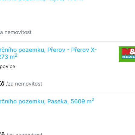
za nemovitost
čního pozemku, Přerov - Přerov X-
2
273 m
povice
Kč
/za nemovitost
2
rčního pozemku, Paseka, 5609 m
Kč
/za nemovitost