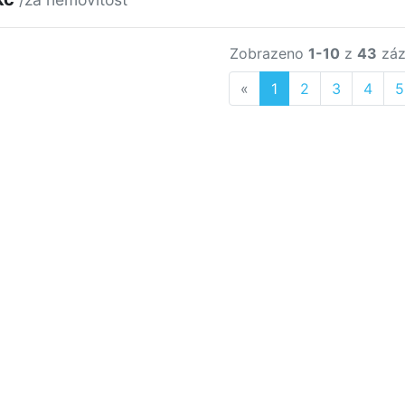
Zobrazeno
1-10
z
43
záz
Previous
«
1
2
3
4
5