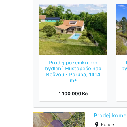
Prodej pozemku pro
bydlení, Hustopeče nad
by
Bečvou - Poruba, 1414
2
m
1 100 000 Kč
Prodej kome
Police