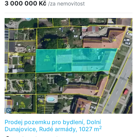
3 000 000 Kč
/za nemovitost
Prodej pozemku pro bydlení, Dolní
2
Dunajovice, Rudé armády, 1027 m