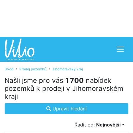
Úvod
Prodej pozemků
Jihomoravský kraj
Našli jsme pro vás
1 700
nabídek
pozemků k prodeji v Jihomoravském
kraji
Upravit hledání
Řadit od:
Nejnovější