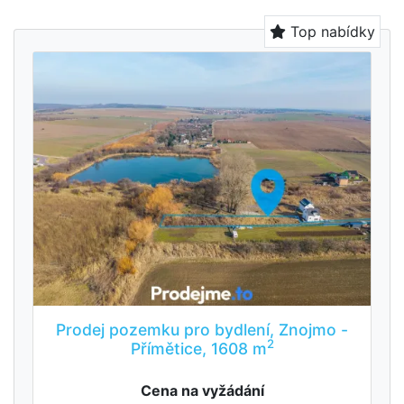
Top nabídky
Prodej pozemku pro bydlení, Znojmo -
2
Přímětice, 1608 m
Cena na vyžádání