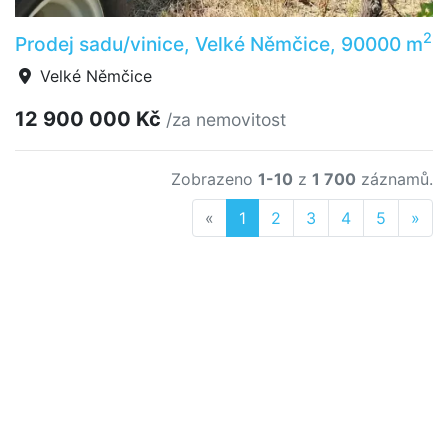
2
Prodej sadu/vinice, Velké Němčice, 90000 m
Velké Němčice
12 900 000 Kč
/za nemovitost
Zobrazeno
1-10
z
1 700
záznamů.
Previous
Nex
«
1
2
3
4
5
»