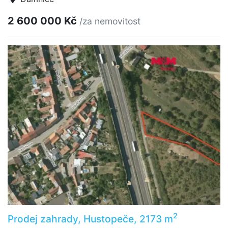
2 600 000 Kč
/za nemovitost
2
Prodej zahrady, Hustopeče, 2173 m