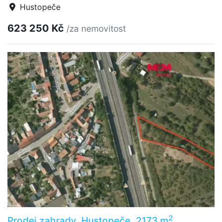
Hustopeče
623 250 Kč
/za nemovitost
2
Prodej zahrady, Hustopeče, 2173 m