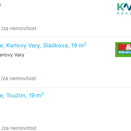
y
č
/za nemovitost
2
e, Karlovy Vary, Sládkova, 19 m
arlovy Vary
č
/za nemovitost
2
e, Toužim, 19 m
č
/za nemovitost