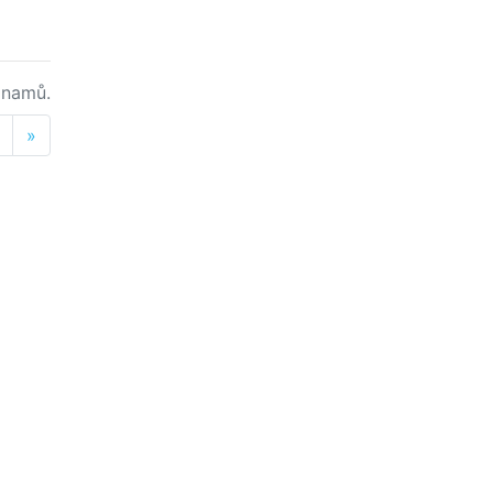
namů.
Next
»