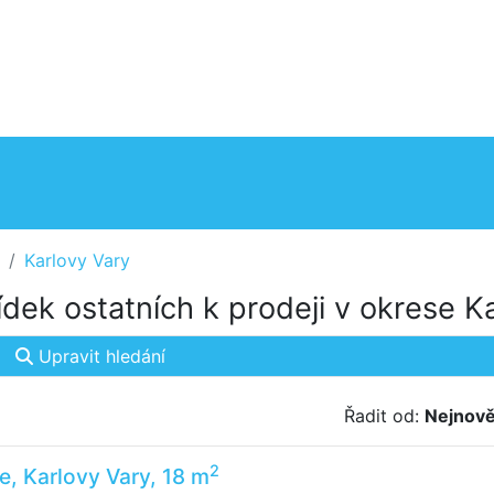
Karlovy Vary
dek ostatních k prodeji v okrese K
Upravit hledání
Řadit od:
Nejnově
2
e, Karlovy Vary, 18 m