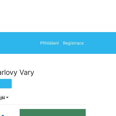
Přihlášení
Registrace
arlovy Vary
jší