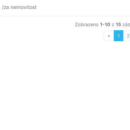
č
/za nemovitost
Zobrazeno
1-10
z
15
záz
Previous
«
1
2