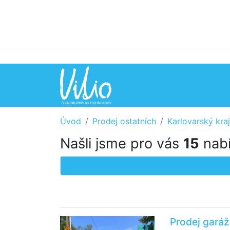
Úvod
Prodej ostatních
Karlovarský kraj
Našli jsme pro vás
15
nabí
Prodej garáž