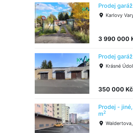
Prodej garáž
Karlovy Vary
3 990 000 
Prodej garáž
Krásné Údol
350 000 K
Prodej - jin
2
m
Waldertova, 