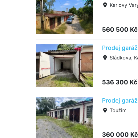
Karlovy Var
560 500 K
Prodej garáž
Sládkova, K
536 300 K
Prodej garáž
Toužim
360 000 K