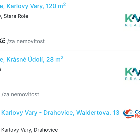
2
e, Karlovy Vary, 120 m
, Stará Role
Kč
/za nemovitost
2
e, Krásné Údolí, 28 m
í
č
/za nemovitost
é, Karlovy Vary - Drahovice, Waldertova, 13
Karlovy Vary, Drahovice