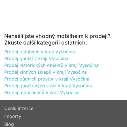
Nenašli jste vhodný mobilheim k prodeji?
Zkuste další kategorii ostatních.
Prodej ostatních v kraji Vysočina
Prodej garáží v kraji Vysočina
Prodej historických objektů v kraji Vysočina
Prodej vinných sklepů v kraji Vysočina
Prodej půdních prostor v kraji Vysočina
Prodej garážových stání v kraji Vysočina
Prodej mobilheimů v kraji Vysočina
Ceník inzerce
Importy
Blog