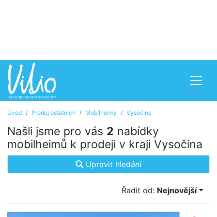
Úvod
Prodej ostatních
Mobilheimy
Vysočina
Našli jsme pro vás
2
nabídky
mobilheimů k prodeji v kraji Vysočina
Upravit hledání
Řadit od:
Nejnovější