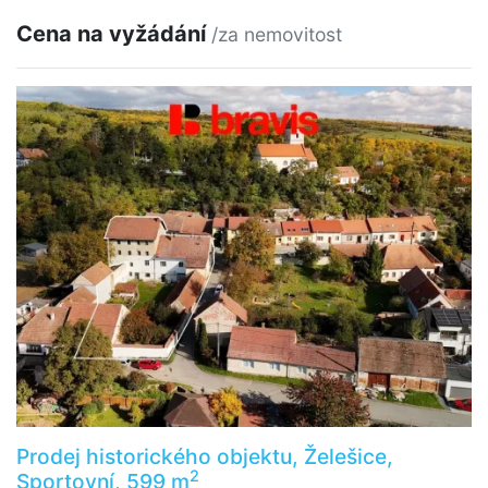
Cena na vyžádání
/za nemovitost
Prodej historického objektu, Želešice,
2
Sportovní, 599 m