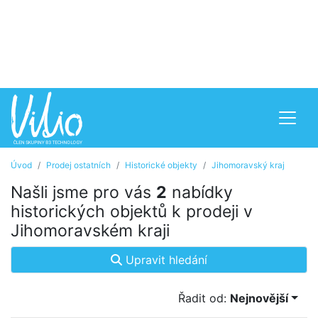
Úvod
Prodej ostatních
Historické objekty
Jihomoravský kraj
Našli jsme pro vás
2
nabídky
historických objektů k prodeji v
Jihomoravském kraji
Upravit hledání
Řadit od:
Nejnovější