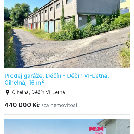
Prodej garáže, Děčín - Děčín VI-Letná,
2
Cihelná, 16 m
Cihelná, Děčín VI-Letná
440 000 Kč
/za nemovitost