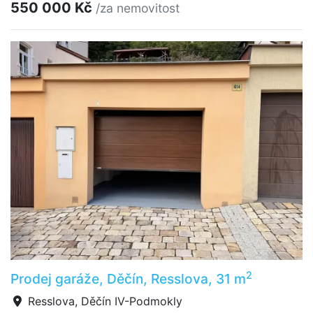
550 000 Kč
/za nemovitost
2
Prodej garáže, Děčín, Resslova, 31 m
Resslova, Děčín IV-Podmokly