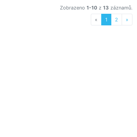
Zobrazeno
1-10
z
13
záznamů.
Previous
Nex
«
1
2
»