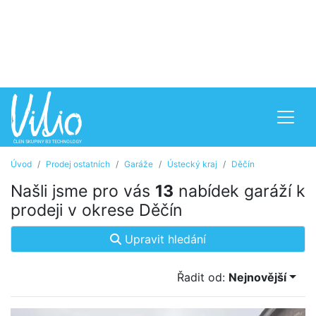
Úvod
Prodej ostatních
Garáže
Ústecký kraj
Děčín
Našli jsme pro vás
13
nabídek garáží k
prodeji v okrese Děčín
Upravit hledání
Řadit od:
Nejnovější