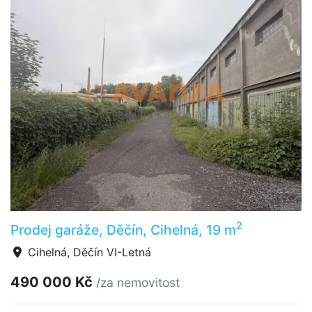
2
Prodej garáže, Děčín, Cihelná, 19 m
Cihelná, Děčín VI-Letná
490 000 Kč
/za nemovitost