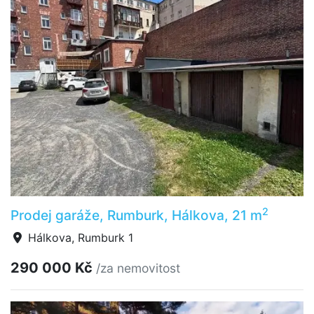
2
Prodej garáže, Rumburk, Hálkova, 21 m
Hálkova, Rumburk 1
290 000 Kč
/za nemovitost