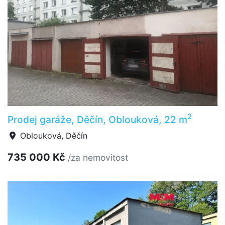
2
Prodej garáže, Děčín, Oblouková, 22 m
Oblouková, Děčín
735 000 Kč
/za nemovitost