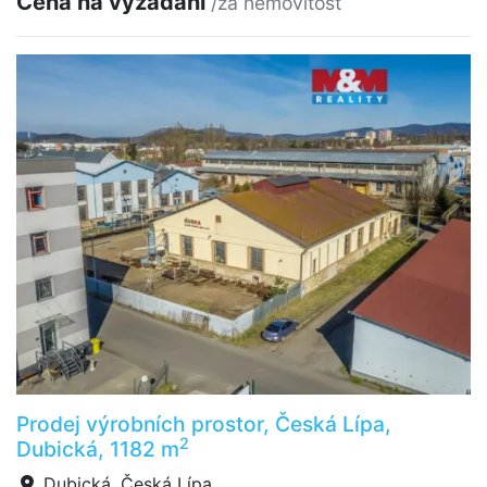
Cena na vyžádání
/za nemovitost
Prodej výrobních prostor, Česká Lípa,
2
Dubická, 1182 m
Dubická, Česká Lípa