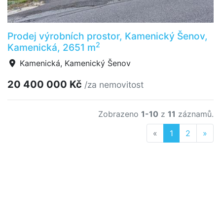
Prodej výrobních prostor, Kamenický Šenov,
2
Kamenická, 2651 m
Kamenická, Kamenický Šenov
20 400 000 Kč
/za nemovitost
Zobrazeno
1-10
z
11
záznamů.
Previous
Nex
«
1
2
»