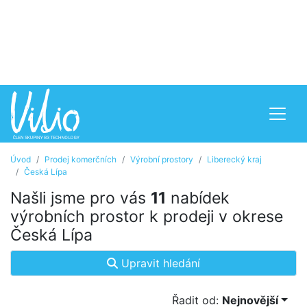
Úvod
Prodej komerčních
Výrobní prostory
Liberecký kraj
Česká Lípa
Našli jsme pro vás
11
nabídek
výrobních prostor k prodeji v okrese
Česká Lípa
Upravit hledání
Řadit od:
Nejnovější