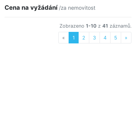
Cena na vyžádání
/za nemovitost
Zobrazeno
1-10
z
41
záznamů.
Previous
Nex
«
1
2
3
4
5
»