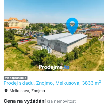
Videoprohlídka
2
Prodej skladu, Znojmo, Melkusova, 3833 m
Melkusova, Znojmo
Cena na vyžádání
/za nemovitost