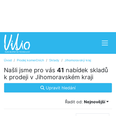
Úvod
Prodej komerčních
Sklady
Jihomoravský kraj
Našli jsme pro vás
41
nabídek skladů
k prodeji v Jihomoravském kraji
Upravit hledání
Řadit od:
Nejnovější