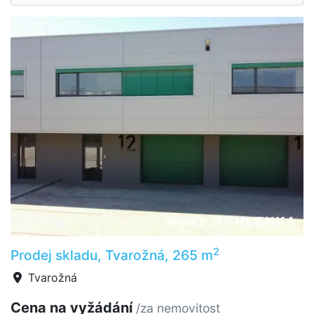
2
Prodej skladu, Tvarožná, 265 m
Tvarožná
Cena na vyžádání
/za nemovitost