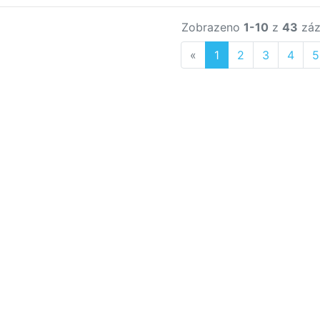
Zobrazeno
1-10
z
43
záz
Previous
«
1
2
3
4
5