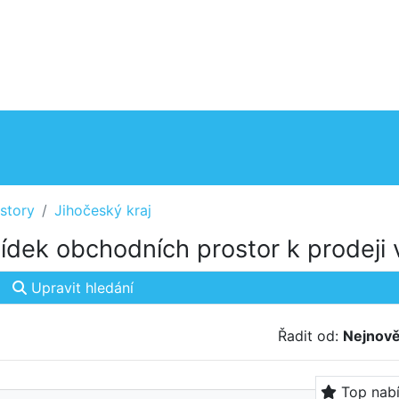
story
Jihočeský kraj
dek obchodních prostor k prodeji 
Upravit hledání
Řadit od:
Nejnově
Top nab