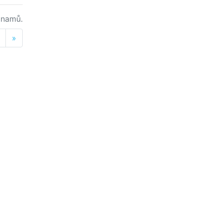
namů.
Next
»