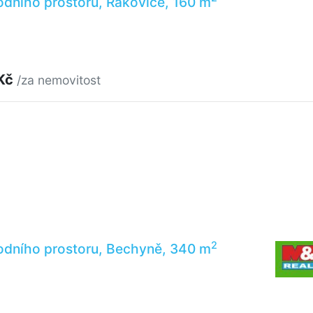
dního prostoru, Rakovice, 160 m
 Kč
/za nemovitost
2
odního prostoru, Bechyně, 340 m