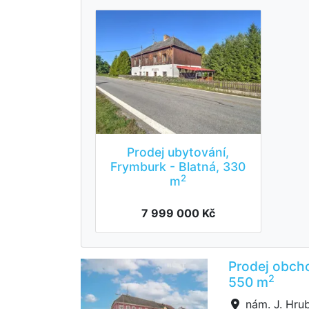
Prodej ubytování,
Frymburk - Blatná, 330
2
m
7 999 000 Kč
Prodej obcho
2
550 m
nám. J. Hru