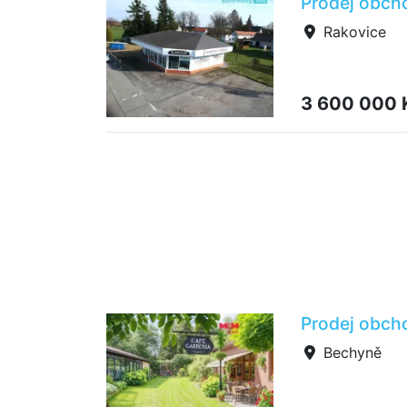
Prodej obcho
Rakovice
3 600 000
Prodej obch
Bechyně