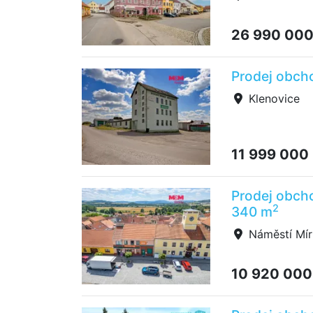
26 990 00
Prodej obcho
Klenovice
11 999 000
Prodej obcho
2
340 m
Náměstí Mír
10 920 000