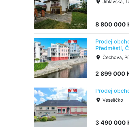
Jihlavská, T
8 800 000
Prodej obcho
Předměstí, 
Čechova, Pí
2 899 000 
Prodej obcho
Veselíčko
3 490 000