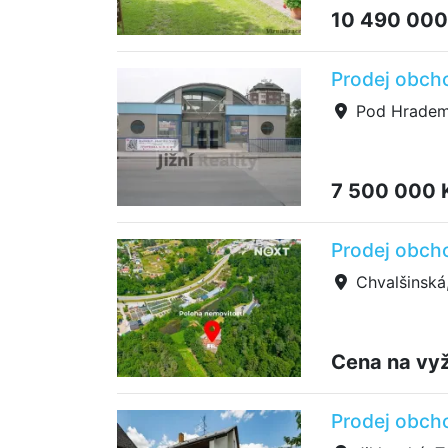
10 490 000
Prodej obch
Pod Hradem,
7 500 000 
Prodej obch
Chvalšinská,
Cena na vy
Prodej obcho