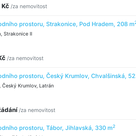
 Kč
/za nemovitost
odního prostoru, Strakonice, Pod Hradem, 208 m
 Strakonice II
Kč
/za nemovitost
odního prostoru, Český Krumlov, Chvalšinská, 5
 Český Krumlov, Latrán
žádání
/za nemovitost
2
dního prostoru, Tábor, Jihlavská, 330 m