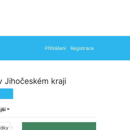
Přihlášení
Registrace
v Jihočeském kraji
jší
ídky