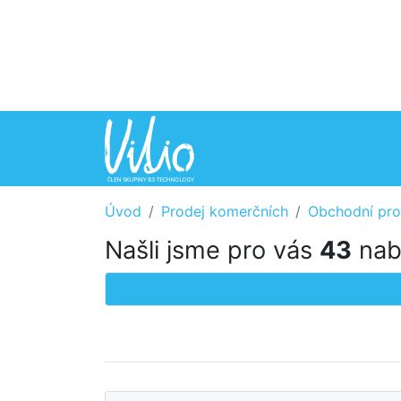
Úvod
Prodej komerčních
Obchodní pro
Našli jsme pro vás
43
nabí