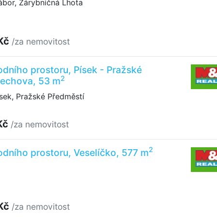
ábor, Zárybničná Lhota
 Kč
/za nemovitost
dního prostoru, Písek - Pražské
2
Čechova, 53 m
sek, Pražské Předměstí
Kč
/za nemovitost
2
dního prostoru, Veselíčko, 577 m
 Kč
/za nemovitost