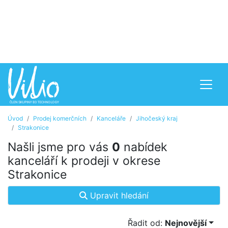
Úvod
Prodej komerčních
Kanceláře
Jihočeský kraj
Strakonice
Našli jsme pro vás
0
nabídek
kanceláří k prodeji v okrese
Strakonice
Upravit hledání
Řadit od:
Nejnovější