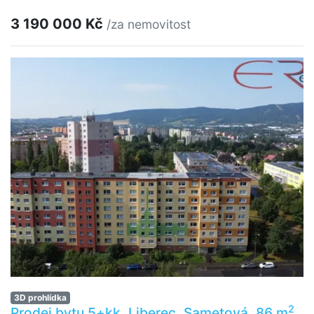
3 190 000 Kč
/za nemovitost
3D prohlídka
2
Prodej bytu 5+kk, Liberec, Sametová, 86 m