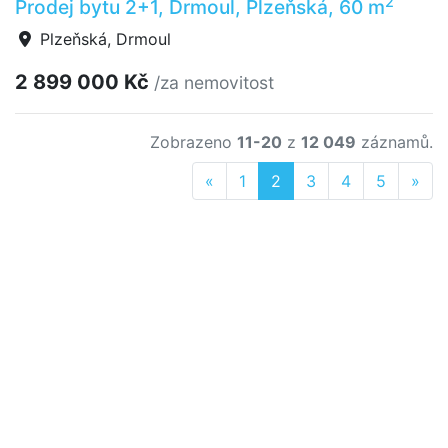
2
Prodej bytu 2+1, Drmoul, Plzeňská, 60 m
Plzeňská, Drmoul
2 899 000 Kč
/za nemovitost
Zobrazeno
11-20
z
12 049
záznamů.
Previous
Nex
«
1
2
3
4
5
»