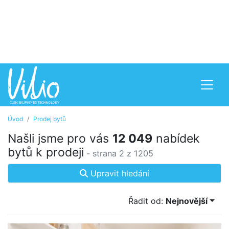
Úvod
Prodej bytů
Našli jsme pro vás
12 049
nabídek
bytů k prodeji
- strana 2 z 1205
Upravit hledání
Řadit od:
Nejnovější