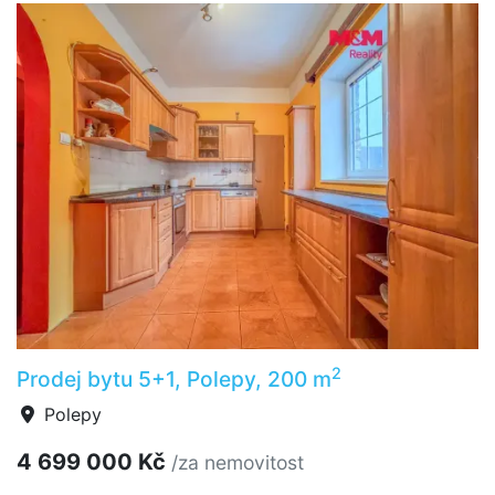
2
Prodej bytu 5+1, Polepy, 200 m
Polepy
4 699 000 Kč
/za nemovitost