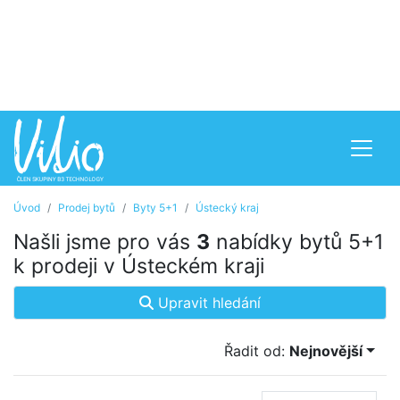
Úvod
Prodej bytů
Byty 5+1
Ústecký kraj
Našli jsme pro vás
3
nabídky bytů 5+1
k prodeji v Ústeckém kraji
Upravit hledání
Řadit od:
Nejnovější