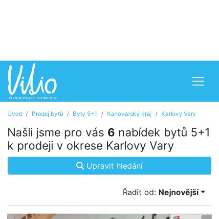
Úvod
Prodej bytů
Byty 5+1
Karlovarský kraj
Karlovy Vary
Našli jsme pro vás
6
nabídek bytů 5+1
k prodeji v okrese Karlovy Vary
Upravit hledání
Řadit od:
Nejnovější