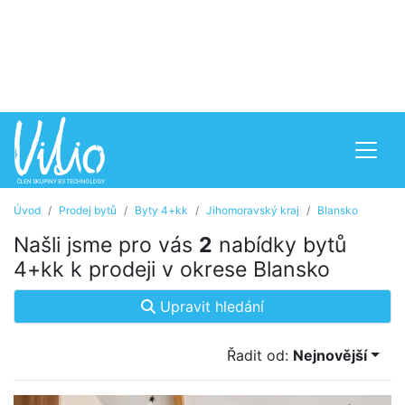
Úvod
Prodej bytů
Byty 4+kk
Jihomoravský kraj
Blansko
Našli jsme pro vás
2
nabídky bytů
4+kk k prodeji v okrese Blansko
Upravit hledání
Řadit od:
Nejnovější