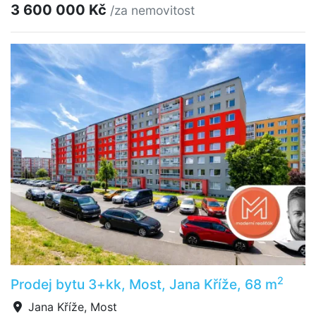
3 600 000 Kč
/za nemovitost
2
Prodej bytu 3+kk, Most, Jana Kříže, 68 m
Jana Kříže, Most