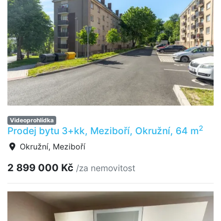
Videoprohlídka
2
Prodej bytu 3+kk, Meziboří, Okružní, 64 m
Okružní, Meziboří
2 899 000 Kč
/za nemovitost