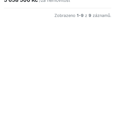
5 658 500 Kč
/za nemovitost
Zobrazeno
1-9
z
9
záznamů.