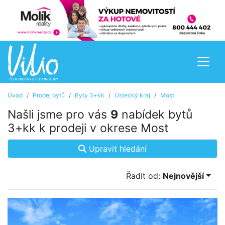
Úvod
Prodej bytů
Byty 3+kk
Ústecký kraj
Most
Našli jsme pro vás
9
nabídek bytů
3+kk k prodeji v okrese Most
Upravit hledání
Řadit od:
Nejnovější