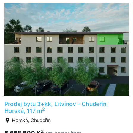
Prodej bytu 3+kk, Litvínov - Chudeřín,
2
Horská, 117 m
Horská, Chudeřín