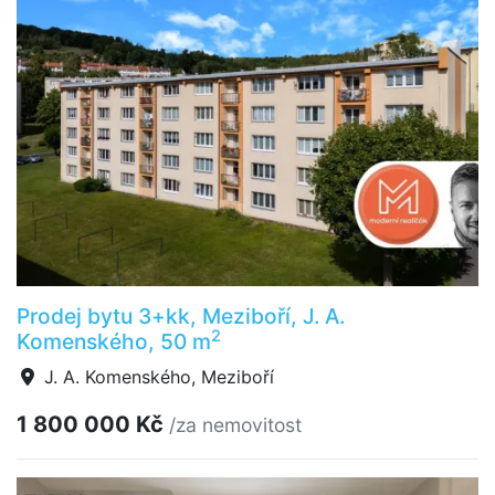
Prodej bytu 3+kk, Meziboří, J. A.
2
Komenského, 50 m
J. A. Komenského, Meziboří
1 800 000 Kč
/za nemovitost