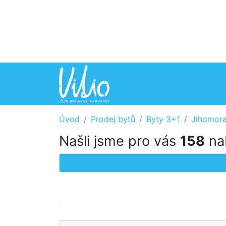
Úvod
Prodej bytů
Byty 3+1
Jihomora
Našli jsme pro vás
158
nab