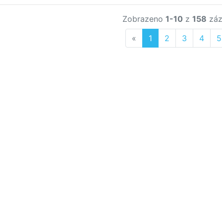
Zobrazeno
1-10
z
158
záz
Previous
«
1
2
3
4
5