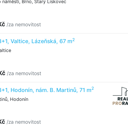
náměstí, Brno, Starý Lískovec
Kč
/za nemovitost
2
3+1, Valtice, Lázeňská, 67 m
ltice
 Kč
/za nemovitost
2
3+1, Hodonín, nám. B. Martinů, 71 m
tinů, Hodonín
Kč
/za nemovitost