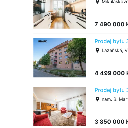
Mikuláškovo 
7 490 000 
Prodej bytu 
Lázeňská, Va
4 499 000
Prodej bytu 
nám. B. Mar
3 850 000 