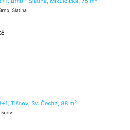
3+1, Brno - Slatina, Mikulčická, 75 m
Brno, Slatina
Kč
2
3+1, Tišnov, Sv. Čecha, 88 m
Tišnov