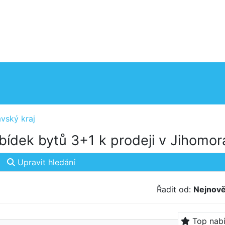
vský kraj
ídek bytů 3+1 k prodeji v Jihomor
Upravit hledání
Řadit od:
Nejnově
Top nab