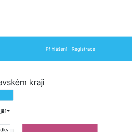
Přihlášení
Registrace
avském kraji
jší
ídky