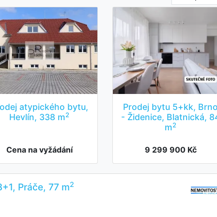
odej atypického bytu,
Prodej bytu 5+kk, Brn
2
Hevlín, 338 m
- Židenice, Blatnická, 8
2
m
Cena na vyžádání
9 299 900 Kč
2
3+1, Práče, 77 m