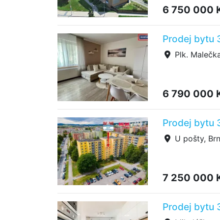
6 750 000 
Prodej bytu 
Plk. Malečka
6 790 000 
Prodej bytu 
U pošty, Brn
7 250 000 
Prodej bytu 