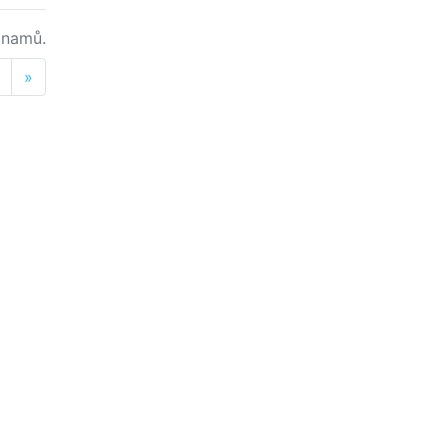
namů.
Next
»