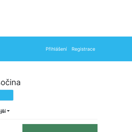
Přihlášení
Registrace
sočina
jší