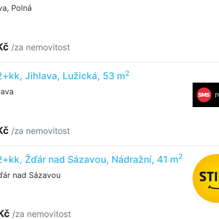
a, Polná
Kč
/za nemovitost
2
2+kk, Jihlava, Lužická, 53 m
lava
Kč
/za nemovitost
2
2+kk, Žďár nad Sázavou, Nádražní, 41 m
ďár nad Sázavou
 Kč
/za nemovitost