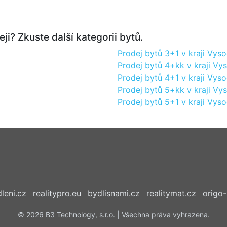
ji? Zkuste další kategorii bytů.
Prodej bytů 3+1 v kraji Vyso
Prodej bytů 4+kk v kraji Vy
Prodej bytů 4+1 v kraji Vyso
Prodej bytů 5+kk v kraji Vy
Prodej bytů 5+1 v kraji Vyso
leni.cz
realitypro.eu
bydlisnami.cz
realitymat.cz
origo-
© 2026 B3 Technology, s.r.o. | Všechna práva vyhrazena.