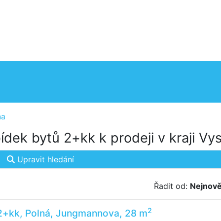
na
dek bytů 2+kk k prodeji v kraji Vy
Upravit hledání
Řadit od:
Nejnově
2
 2+kk, Polná, Jungmannova, 28 m