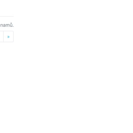
namů.
Next
»