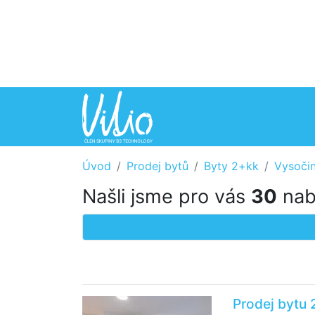
Úvod
Prodej bytů
Byty 2+kk
Vysoči
Našli jsme pro vás
30
nabí
Prodej bytu