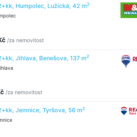
2
 2+kk, Humpolec, Lužická, 42 m
mpolec
Kč
/za nemovitost
2
2+kk, Jihlava, Benešova, 137 m
ihlava
Kč
/za nemovitost
2
2+kk, Jemnice, Tyršova, 56 m
mnice