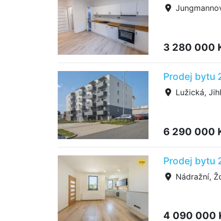
Jungmannov
3 280 000 
Prodej bytu 
Lužická, Jih
6 290 000 
Prodej bytu 
Nádražní, Ž
4 090 000