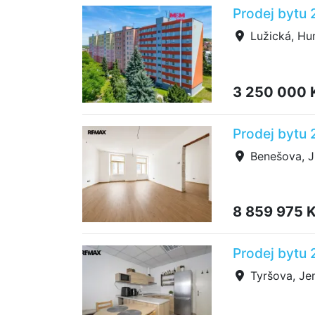
Prodej bytu
Lužická, Hu
3 250 000 
Prodej bytu 
Benešova, J
8 859 975 
Prodej bytu 
Tyršova, Je