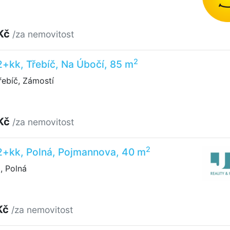
 Kč
/za nemovitost
2
2+kk, Třebíč, Na Úbočí, 85 m
ebíč, Zámostí
 Kč
/za nemovitost
2
 2+kk, Polná, Pojmannova, 40 m
 Polná
Kč
/za nemovitost