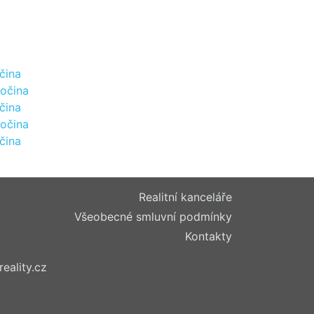
čina
sočina
čina
sočina
čina
Realitní kanceláře
Všeobecné smluvní podmínky
Kontakty
reality.cz