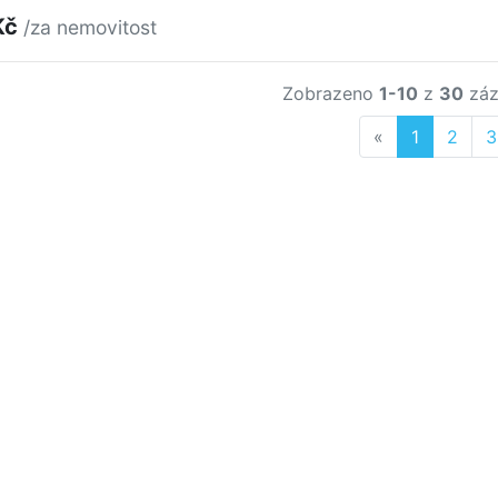
Kč
/za nemovitost
Zobrazeno
1-10
z
30
záz
Previous
«
1
2
3