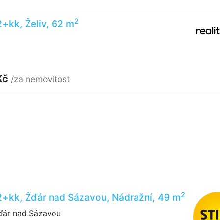
2
2+kk, Želiv, 62 m
Kč
/za nemovitost
2
2+kk, Žďár nad Sázavou, Nádražní, 49 m
ďár nad Sázavou