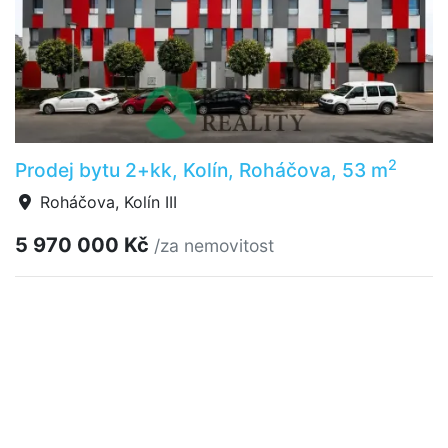
2
Prodej bytu 2+kk, Kolín, Roháčova, 53 m
Roháčova, Kolín III
5 970 000 Kč
/za nemovitost