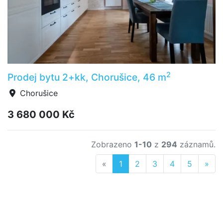
2
Prodej bytu 2+kk, Chorušice, 46 m
Chorušice
3 680 000 Kč
Zobrazeno
1-10
z
294
záznamů.
Previous
Nex
«
1
2
3
4
5
»