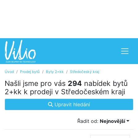
Úvod
Prodej bytů
Byty 2+kk
Středočeský kraj
Našli jsme pro vás
294
nabídek bytů
2+kk k prodeji v Středočeském kraji
Upravit hledání
Řadit od:
Nejnovější