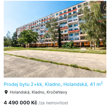
2
Prodej bytu 2+kk, Kladno, Holandská, 41 m
Holandská, Kladno, Kročehlavy
4 490 000 Kč
/za nemovitost