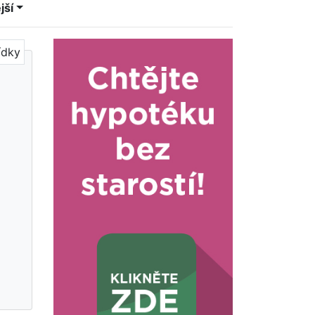
jší
ídky