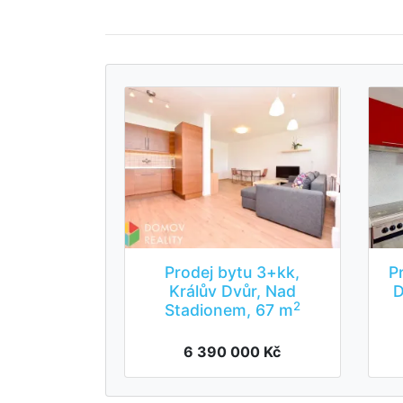
Prodej bytu 3+kk,
P
Králův Dvůr, Nad
D
2
Stadionem, 67 m
6 390 000 Kč