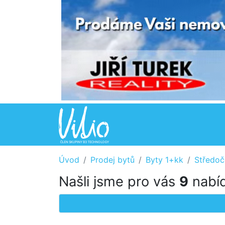
Úvod
Prodej bytů
Byty 1+kk
Středoč
Našli jsme pro vás
9
nabíd