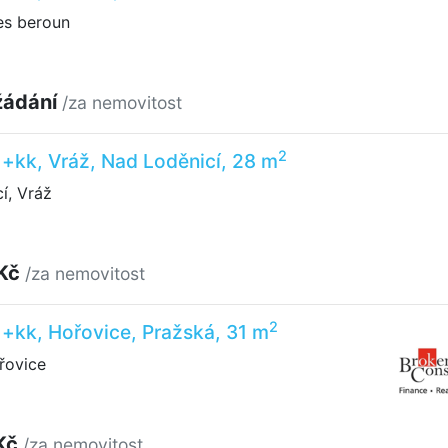
es beroun
žádání
/za nemovitost
2
1+kk, Vráž, Nad Loděnicí, 28 m
í, Vráž
 Kč
/za nemovitost
2
1+kk, Hořovice, Pražská, 31 m
řovice
Kč
/za nemovitost