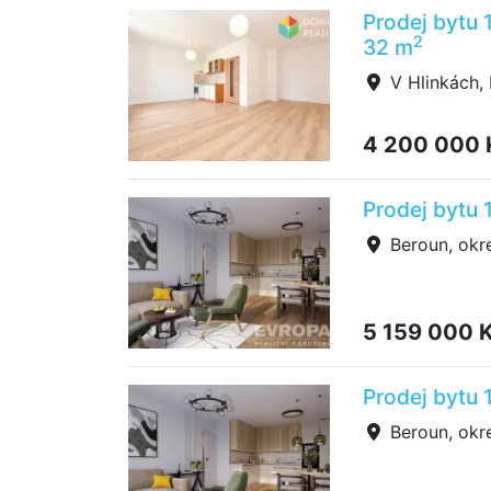
Prodej bytu 
2
32 m
V Hlinkách,
4 200 000
Prodej bytu 
Beroun, okr
5 159 000 
Prodej bytu 
Beroun, okr