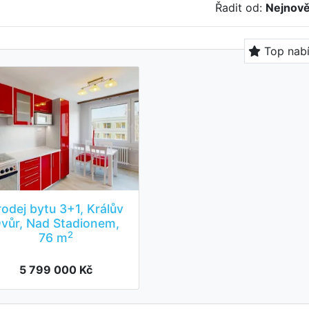
Řadit od:
Nejnově
Top nab
rodej bytu 3+1, Králův
vůr, Nad Stadionem,
2
76 m
5 799 000 Kč