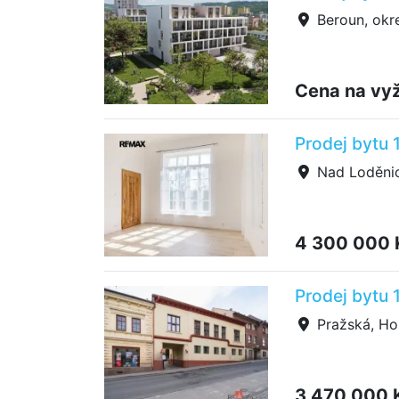
Beroun, okr
Cena na vy
Prodej bytu 
Nad Loděnic
4 300 000
Prodej bytu 
Pražská, Ho
3 470 000 