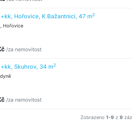
2
1+kk, Hořovice, K Bažantnici, 47 m
, Hořovice
Kč
/za nemovitost
2
1+kk, Skuhrov, 34 m
odyně
Kč
/za nemovitost
Zobrazeno
1-9
z
9
záz