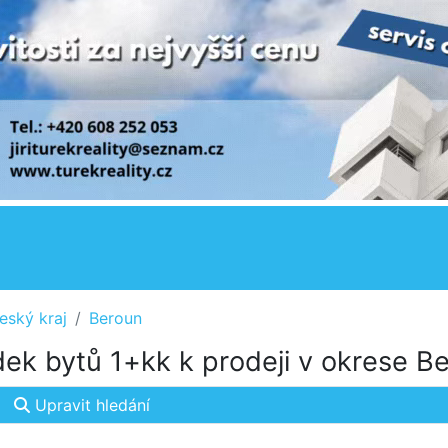
eský kraj
Beroun
ek bytů 1+kk k prodeji v okrese B
Upravit hledání