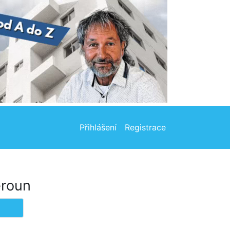
Přihlášení
Registrace
eroun