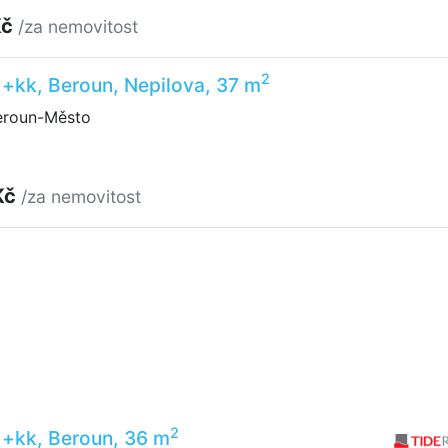
Kč
/za nemovitost
2
1+kk, Beroun, Nepilova, 37 m
eroun-Město
Kč
/za nemovitost
2
1+kk, Beroun, 36 m