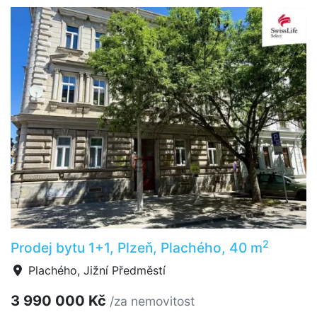
2
Prodej bytu 1+1, Plzeň, Plachého, 40 m
Plachého, Jižní Předměstí
3 990 000 Kč
/za nemovitost