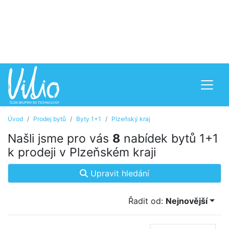
Úvod
Prodej bytů
Byty 1+1
Plzeňský kraj
Našli jsme pro vás
8
nabídek bytů 1+1
k prodeji v Plzeňském kraji
Upravit hledání
Řadit od:
Nejnovější