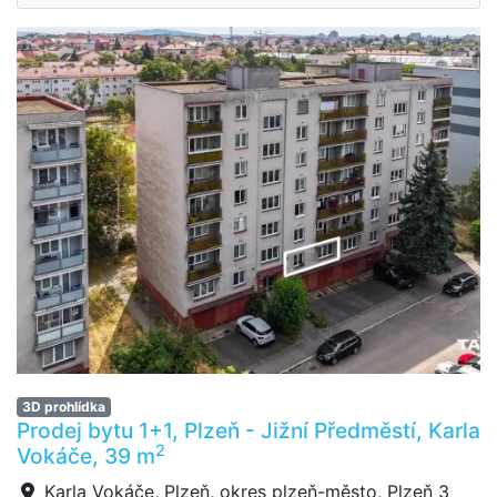
3D prohlídka
Prodej bytu 1+1, Plzeň - Jižní Předměstí, Karla
2
Vokáče, 39 m
Karla Vokáče, Plzeň, okres plzeň-město, Plzeň 3