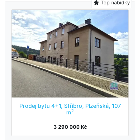
Top nabídky
Prodej bytu 4+1, Stříbro, Plzeňská, 107
2
m
3 290 000 Kč