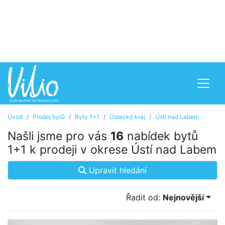
Úvod
Prodej bytů
Byty 1+1
Ústecký kraj
Ústí nad Labem
Našli jsme pro vás
16
nabídek bytů
1+1 k prodeji v okrese Ústí nad Labem
Upravit hledání
Řadit od:
Nejnovější