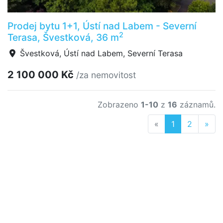
Prodej bytu 1+1, Ústí nad Labem - Severní
2
Terasa, Švestková, 36 m
Švestková, Ústí nad Labem, Severní Terasa
2 100 000 Kč
/za nemovitost
Zobrazeno
1-10
z
16
záznamů.
Previous
Nex
«
1
2
»