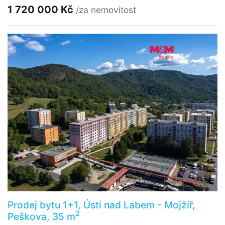
1 720 000 Kč
/za nemovitost
Prodej bytu 1+1, Ústí nad Labem - Mojžíř,
2
Peškova, 35 m