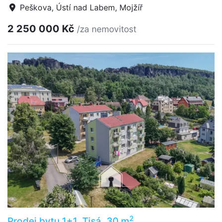
Peškova, Ústí nad Labem, Mojžíř
2 250 000 Kč
/za nemovitost
2
Prodej bytu 1+1, Tisá, 30 m