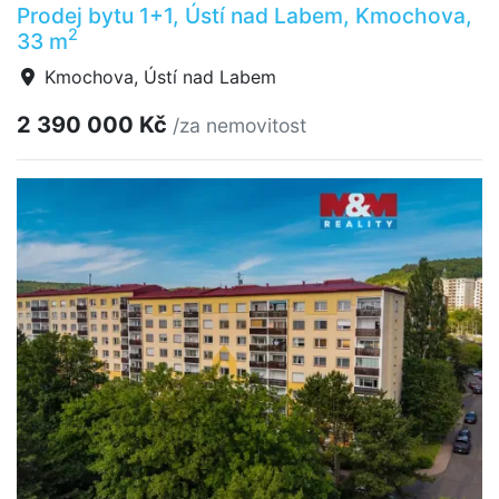
Prodej bytu 1+1, Ústí nad Labem, Kmochova,
2
33 m
Kmochova, Ústí nad Labem
2 390 000 Kč
/za nemovitost