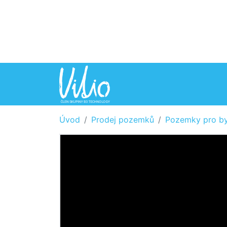
Úvod
Prodej pozemků
Pozemky pro by