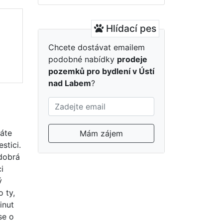
Hlídací pes
Chcete dostávat emailem
podobné nabídky
prodeje
pozemků pro bydlení v Ústí
nad Labem
?
káte
Mám zájem
stici.
 dobrá
i
ý
 ty,
inut
se o