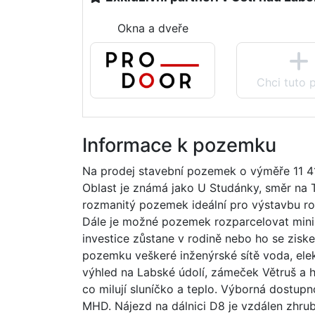
Okna a dveře
Chci tuto 
Informace k pozemku
Na prodej stavební pozemek o výměře 11 41
Oblast je známá jako U Studánky, směr na T
rozmanitý pozemek ideální pro výstavbu rodi
Dále je možné pozemek rozparcelovat minimá
investice zůstane v rodině nebo ho se zisk
pozemku veškeré inženýrské sítě voda, elekt
výhled na Labské údolí, zámeček Větruš a hr
co milují sluníčko a teplo. Výborná dostup
MHD. Nájezd na dálnici D8 je vzdálen zhru