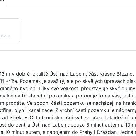
pozici
3 m v dobré lokalitě Ústí nad Labem, část Krásné Březno.
ři Kříže. Pozemek je svažitý, ale po skvělých úpravách zís
nného bydlení. Díky své velikosti představuje skvělou inve
lně na tři stavební pozemky a potom je to na vás, jestli
em prodáte. Ve spodní části pozemku se nacházejí na hranic
řina, plyn i kanalizace. Z vrchní části pozemku je nádhern
ad Střekov. Celodenní sluneční svit zaručen, tak ideální pro
nost do centra Ústí nad Labem, pouze 5 minut autem a 10 m
ba 10 minut autem, s napojením do Prahy i Drážďan. Jedná 