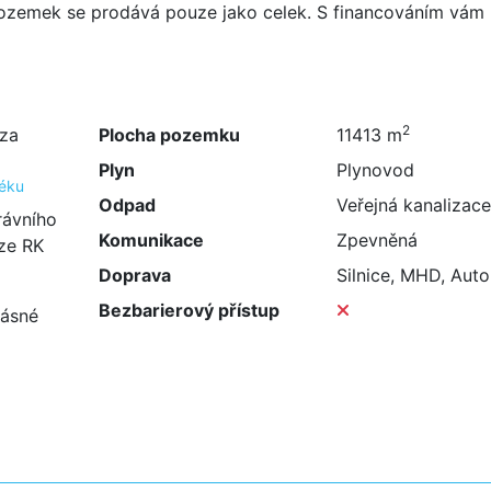
 pozemek se prodává pouze jako celek. S financováním vám 
2
/za
Plocha pozemku
11413 m
Plyn
Plynovod
téku
Odpad
Veřejná kanalizace
rávního
Komunikace
Zpevněná
ize RK
Doprava
Silnice, MHD, Aut
Bezbarierový přístup
rásné