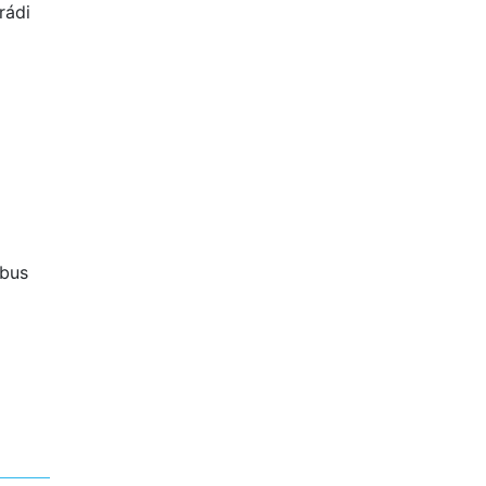
rádi
obus