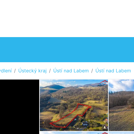
dlení
Ústecký kraj
Ústí nad Labem
Ústí nad Labem