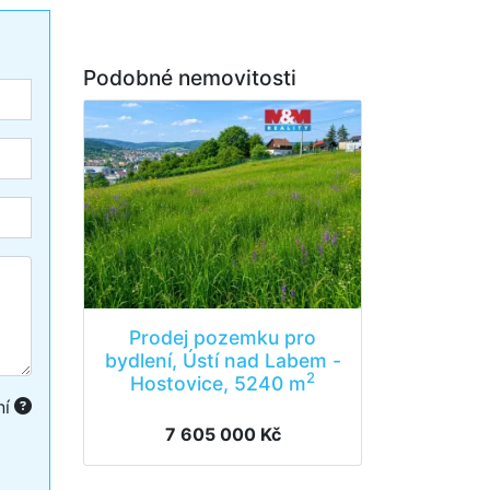
Podobné nemovitosti
Prodej pozemku pro
bydlení, Ústí nad Labem -
2
Hostovice, 5240 m
ní
7 605 000 Kč