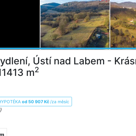
ydlení, Ústí nad Labem - Krá
2
11413 m
HYPOTÉKA
od 50 907 Kč
/za měsíc
)
em