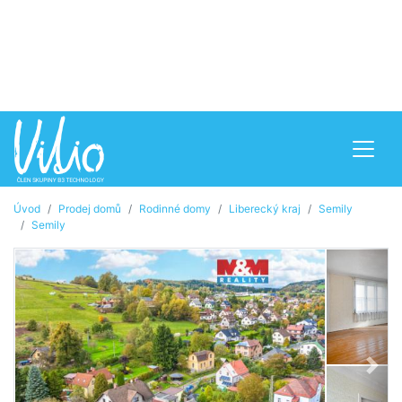
Úvod
Prodej domů
Rodinné domy
Liberecký kraj
Semily
Semily