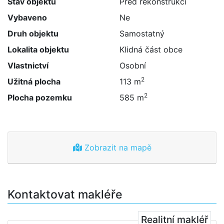
Stav objektu
Před rekonstrukcí
Vybaveno
Ne
Druh objektu
Samostatný
Lokalita objektu
Klidná část obce
Vlastnictví
Osobní
2
Užitná plocha
113 m
2
Plocha pozemku
585 m
Zobrazit na mapě
Kontaktovat makléře
Realitní makléř