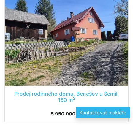
Prodej rodinného domu, Benešov u Semil,
2
150 m
Kontaktovat makléře
5 950 000 Kč