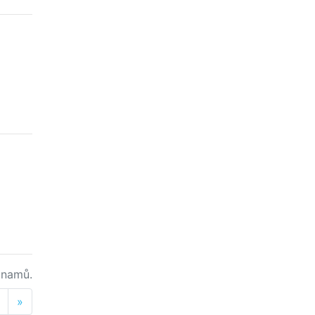
namů.
Next
»