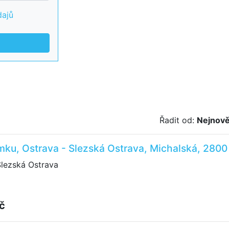
dajů
Řadit od:
Nejnově
ku, Ostrava - Slezská Ostrava, Michalská, 2800
Slezská Ostrava
č