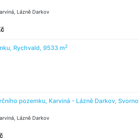
arviná, Lázně Darkov
Kč
2
mku, Rychvald, 9533 m
čního pozemku, Karviná - Lázně Darkov, Svornos
arviná, Lázně Darkov
č