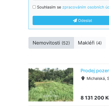
Souhlasím se
zpracováním osobních ú
Odeslat
Nemovitosti
Makléři
(52)
(4)
Prodej pozem
Michalská, 
8 131 200 K