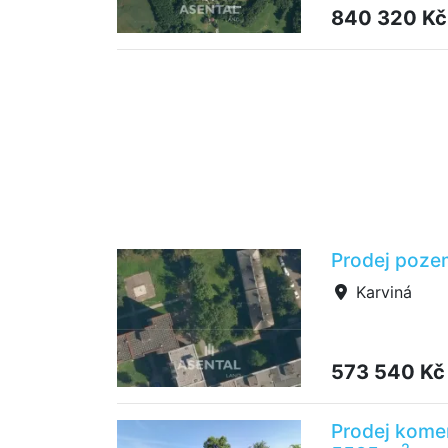
840 320 Kč
Prodej poze
Karviná
573 540 Kč
Prodej komer