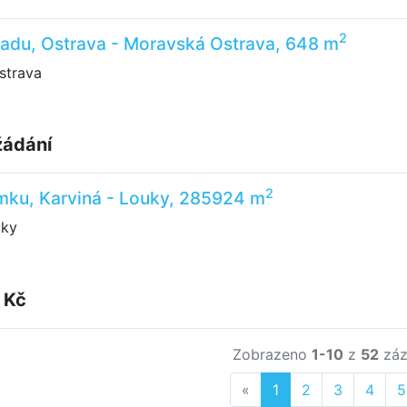
2
ladu, Ostrava - Moravská Ostrava, 648 m
strava
žádání
2
mku, Karviná - Louky, 285924 m
uky
 Kč
Zobrazeno
1-10
z
52
záz
Previous
«
1
2
3
4
5