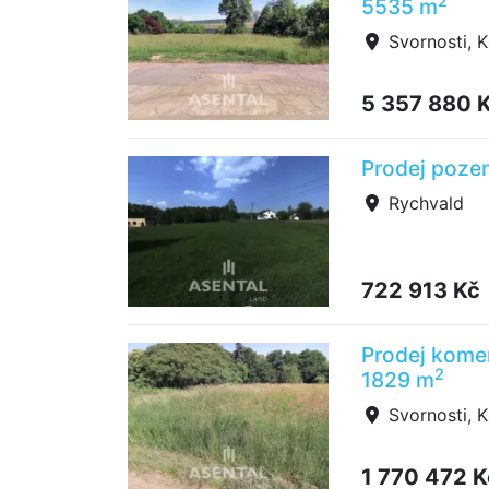
2
5535 m
Svornosti, K
5 357 880 
Prodej poze
Rychvald
722 913 Kč
Prodej komer
2
1829 m
Svornosti, K
1 770 472 K