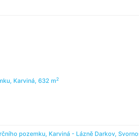
2
mku, Karviná, 632 m
čního pozemku, Karviná - Lázně Darkov, Svornos