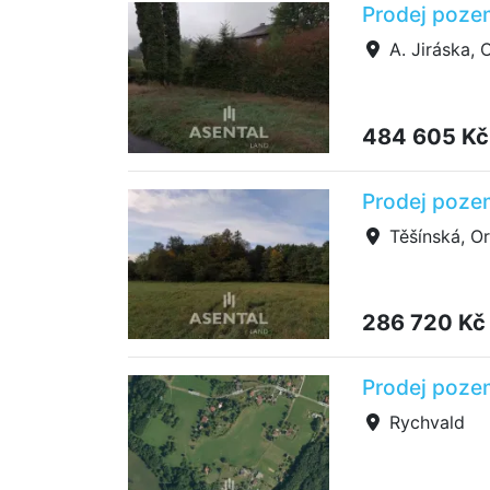
Prodej pozem
A. Jiráska, 
484 605 Kč
Prodej pozem
Těšínská, Or
286 720 Kč
Prodej poze
Rychvald