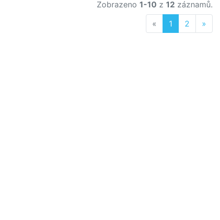
Zobrazeno
1-10
z
12
záznamů.
Previous
Nex
«
1
2
»