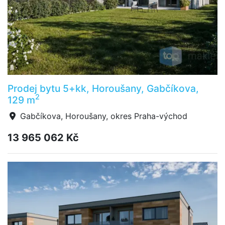
Prodej bytu 5+kk, Horoušany, Gabčíkova,
2
129 m
Gabčíkova, Horoušany, okres Praha-východ
13 965 062 Kč