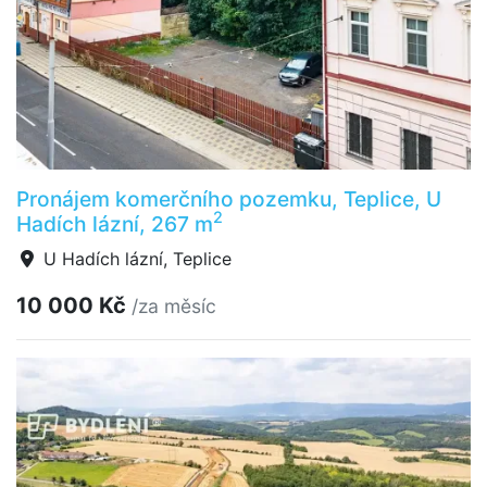
Pronájem komerčního pozemku, Teplice, U
2
Hadích lázní, 267 m
U Hadích lázní, Teplice
10 000 Kč
/za měsíc