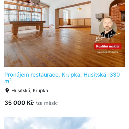
Pronájem restaurace, Krupka, Husitská, 330
2
m
Husitská, Krupka
35 000 Kč
/za měsíc