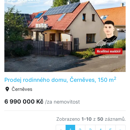
2
Prodej rodinného domu, Černěves, 150 m
Černěves
6 990 000 Kč
/za nemovitost
Zobrazeno
1-10
z
50
záznamů.