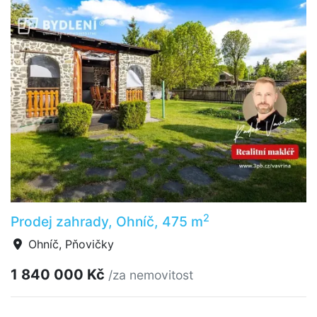
2
Prodej zahrady, Ohníč, 475 m
Ohníč, Pňovičky
1 840 000 Kč
/za nemovitost