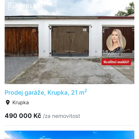
2
Prodej garáže, Krupka, 21 m
Krupka
490 000 Kč
/za nemovitost