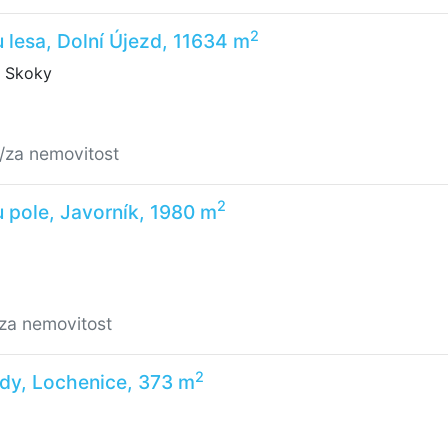
2
u lesa, Dolní Újezd, 11634 m
, Skoky
/za nemovitost
2
u pole, Javorník, 1980 m
/za nemovitost
2
dy, Lochenice, 373 m