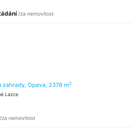
žádání
/za nemovitost
2
u zahrady, Opava, 2376 m
é Lazce
/za nemovitost