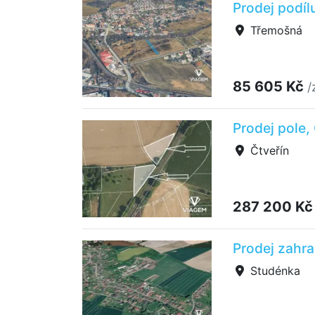
Prodej podíl
Třemošná
85 605 Kč
/
Prodej pole,
Čtveřín
287 200 K
Prodej zahra
Studénka