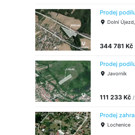
Prodej podíl
Dolní Újezd
344 781 Kč
Prodej podíl
Javorník
111 233 Kč
Prodej zahra
Lochenice