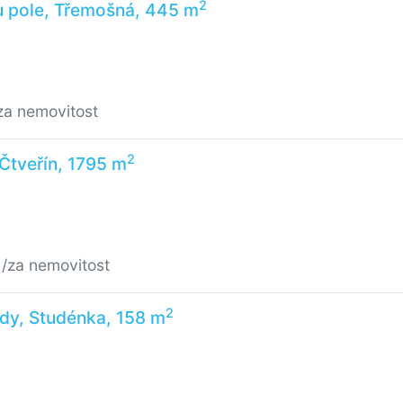
2
u pole, Třemošná, 445 m
za nemovitost
2
 Čtveřín, 1795 m
č
/za nemovitost
2
dy, Studénka, 158 m