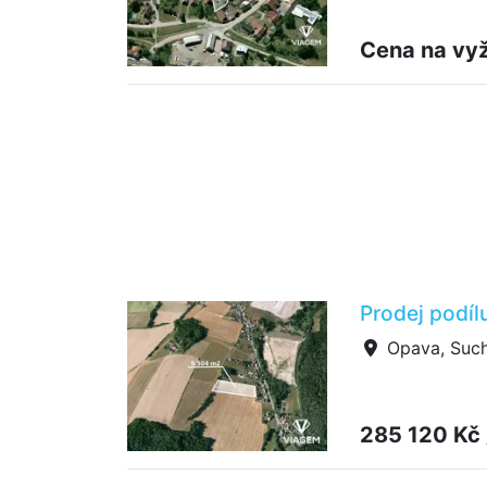
Cena na vy
Prodej podíl
Opava, Such
285 120 Kč