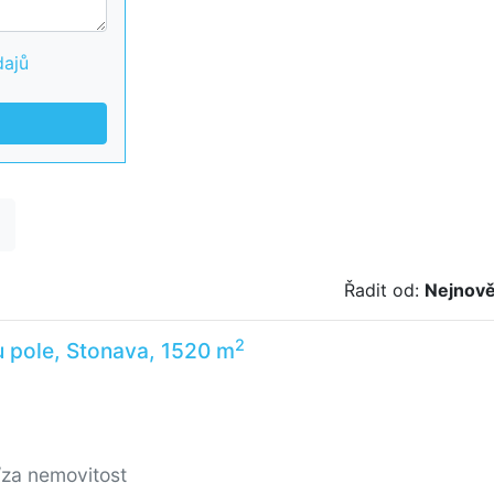
dajů
Řadit od:
Nejnově
2
u pole, Stonava, 1520 m
/za nemovitost