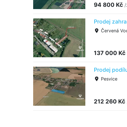
94 800 Kč
/
Prodej zahr
Červená Vo
137 000 Kč
Prodej podíl
Pesvice
212 260 Kč