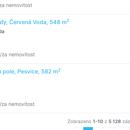
za nemovitost
2
ady, Červená Voda, 548 m
da
/za nemovitost
2
u pole, Pesvice, 582 m
/za nemovitost
Zobrazeno
1-10
z
5 128
záz