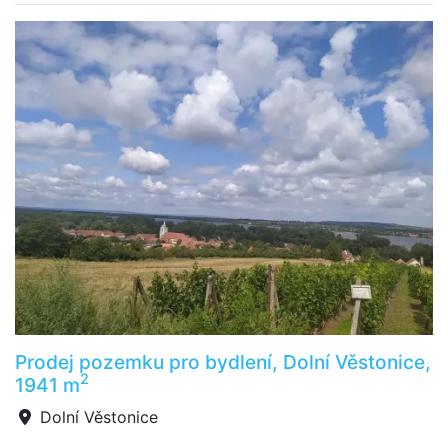
Prodej pozemku pro bydlení, Dolní Věstonice,
2
1941 m
Dolní Věstonice