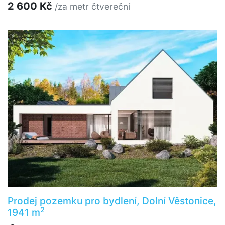
2 600 Kč
/za metr čtvereční
Prodej pozemku pro bydlení, Dolní Věstonice,
2
1941 m