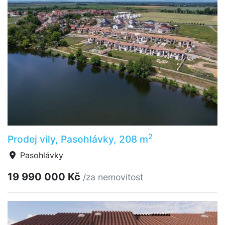
2
Prodej vily, Pasohlávky, 208 m
Pasohlávky
19 990 000 Kč
/za nemovitost