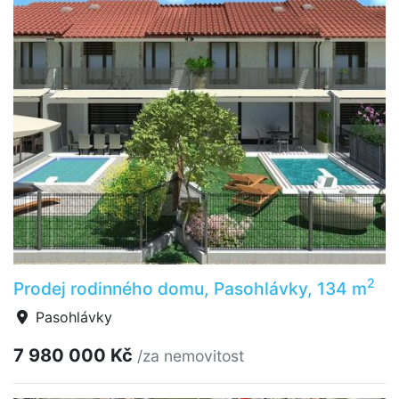
2
Prodej rodinného domu, Pasohlávky, 134 m
Pasohlávky
7 980 000 Kč
/za nemovitost