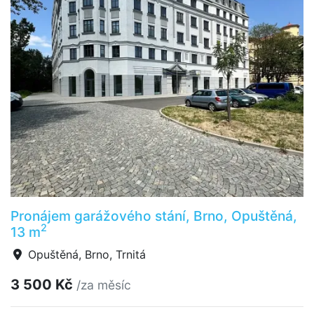
Pronájem garážového stání, Brno, Opuštěná,
2
13 m
Opuštěná, Brno, Trnitá
3 500 Kč
/za měsíc