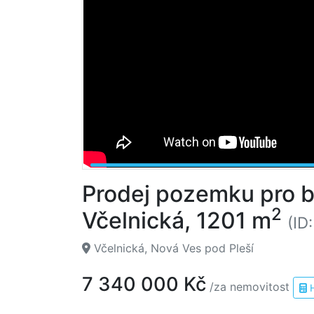
Prodej pozemku pro by
2
Včelnická, 1201 m
(ID
Včelnická, Nová Ves pod Pleší
7 340 000 Kč
/za nemovitost