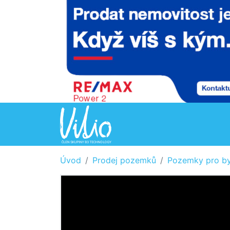
Úvod
Prodej pozemků
Pozemky pro by