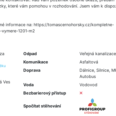
ky, které vám pomohou v rozhodování. Jsem vám k dispoz
né informace na: https://tomascernohorsky.cz/kompletne-
o-vymere-1201-m2
/za
Odpad
Veřejná kanalizace
Komunikace
Asfaltová
téku
Doprava
Dálnice, Silnice, 
Autobus
á Ves
Voda
Vodovod
Bezbarierový přístup
Spočítat stěhování