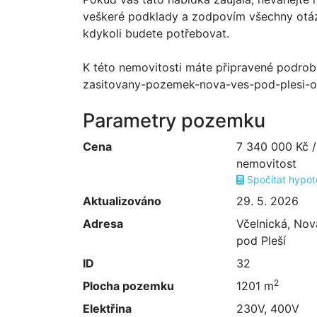
veškeré podklady a zodpovím všechny otáz
kdykoli budete potřebovat.
K této nemovitosti máte připravené podrob
zasitovany-pozemek-nova-ves-pod-plesi-
Parametry pozemku
Cena
7 340 000 Kč 
nemovitost
Spočítat hypo
Aktualizováno
29. 5. 2026
Adresa
Včelnická, Nov
pod Pleší
ID
32
2
Plocha pozemku
1201 m
Elektřina
230V, 400V