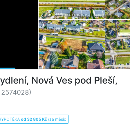
dlení, Nová Ves pod Pleší,
: 2574028)
HYPOTÉKA
od 32 805 Kč
/za měsíc