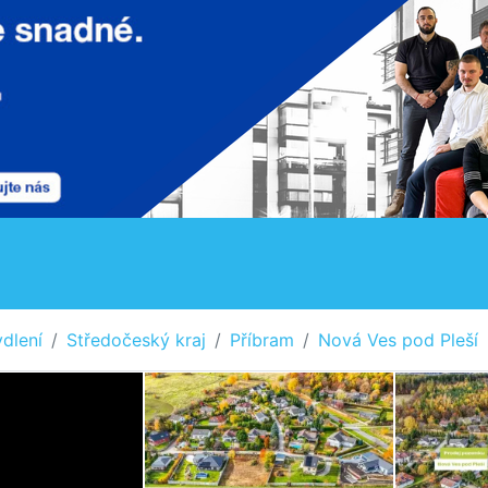
dlení
Středočeský kraj
Příbram
Nová Ves pod Pleší