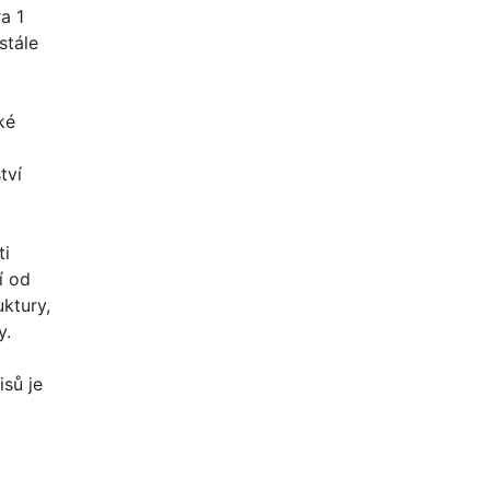
a 1
stále
ké
tví
ti
í od
uktury,
y.
isů je