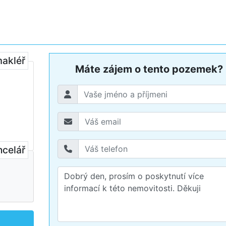
makléř
Máte zájem o tento pozemek?
ncelář