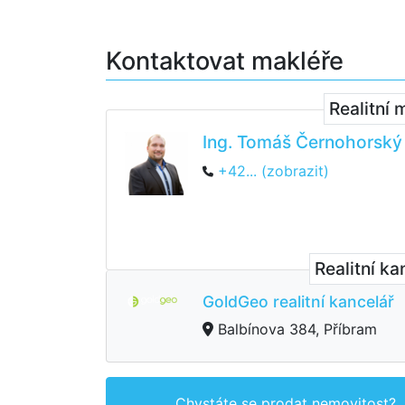
Kontaktovat makléře
Realitní 
Ing. Tomáš Černohorský
+42... (zobrazit)
Realitní ka
GoldGeo realitní kancelář
Balbínova 384, Příbram
Chystáte se prodat nemovitost?