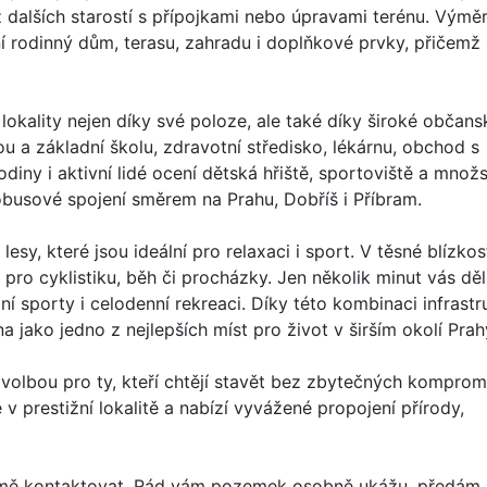
dalších starostí s přípojkami nebo úpravami terénu. Výměr
 rodinný dům, terasu, zahradu i doplňkové prvky, přičemž 
lokality nejen díky své poloze, ale také díky široké občans
 a základní školu, zdravotní středisko, lékárnu, obchod s
odiny i aktivní lidé ocení dětská hřiště, sportoviště a množs
obusové spojení směrem na Prahu, Dobříš i Příbram.
lesy, které jsou ideální pro relaxaci i sport. V těsné blízkos
 pro cyklistiku, běh či procházky. Jen několik minut vás děl
í sporty i celodenní rekreaci. Díky této kombinaci infrastr
 jako jedno z nejlepších míst pro život v širším okolí Prah
 volbou pro ty, kteří chtějí stavět bez zbytečných komprom
v prestižní lokalitě a nabízí vyvážené propojení přírody,
e mě kontaktovat. Rád vám pozemek osobně ukážu, předám