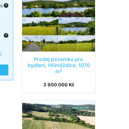
ní
ů
Prodej pozemku pro
bydlení, Hřiměždice, 1070
2
m
3 900 000 Kč