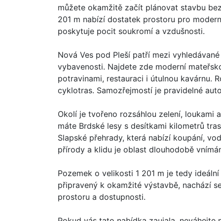
můžete okamžitě začít plánovat stavbu bez 
201 m nabízí dostatek prostoru pro moderní
poskytuje pocit soukromí a vzdušnosti.
Nová Ves pod Pleší patří mezi vyhledávané 
vybavenosti. Najdete zde moderní mateřskou
potravinami, restauraci i útulnou kavárnu. R
cyklotras. Samozřejmostí je pravidelné aut
Okolí je tvořeno rozsáhlou zelení, loukami a 
máte Brdské lesy s desítkami kilometrů tras
Slapské přehrady, která nabízí koupání, vodn
přírody a klidu je oblast dlouhodobě vnímána
Pozemek o velikosti 1 201 m je tedy ideální
připravený k okamžité výstavbě, nachází se 
prostoru a dostupnosti.
Pokud vás tato nabídka zaujala, neváhejt