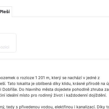
Pleší
pozici
ozemek o rozloze 1 201 m, který se nachází v jedné z
ší. Tato lokalita je oblíbená díky klidu, krásné přírodě na ú
 i Dobříše. Do hlavního města dojedete pohodlně zhruba z
iní ideální místo pro rodinný život i každodenní dojíždění.
ný, tedy s přivedenou vodou, elektřinou i kanalizací. Díky 