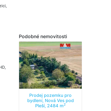
ici,
Podobné nemovitosti
MHD,
Prodej pozemku pro
bydlení, Nová Ves pod
2
Pleší, 2484 m