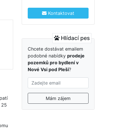
Kontaktovat
Hlídací pes
Chcete dostávat emailem
podobné nabídky
prodeje
pozemků pro bydlení v
Nové Vsi pod Pleší
?
patí
Mám zájem
a 25
tomu