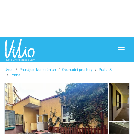
Úvod
Pronájem komerčních
Obchodní prostory
Praha 8
Praha