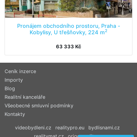
Pronájem obchodního prostoru, Praha -
2
Kobylisy, U třešňovky, 224 m
63 333 Kč
Ceník inzerce
Importy
Blog
Realitní kanceláře
Všeobecné smluvní podmínky
Kontakty
videobydleni.cz
realitypro.eu
bydlisnami.cz
realitymat.cz
origo-reality.cz