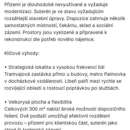
Přízemí je dlouhodobě nevyužívané a vyžaduje
modernizaci. Suterén je ve stavu vyžadujícím
rozsáhlejší stavební úpravy. Dispozice zahrnuje několik
samostatných místností, čekárnu, sklad a sociální
zázemí. Prostory jsou vyklizené a připravené k
rekonstrukci dle potřeb nového nájemce.
Klíčové výhody:
• Strategická lokalita s vysokou frekvencí lidí
Tramvajová zastávka přímo u budovy, metro Palmovka
v docházkové vzdálenosti. Libeň patří mezi rychle se
rozvíjející oblasti s rostoucí poptávkou po službách.
• Velkorysá plocha a flexibilita
Celkových 300 m² nabízí široké možnosti dispozičního
řešení. Dvě podlaží umožňují efektivní rozdělení
provozu – přízemí pro klientskou část, suterén jako
sklad či technické zázemí.