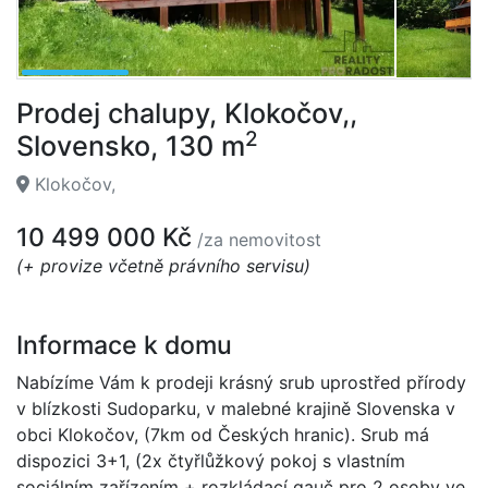
Prodej chalupy, Klokočov,,
2
Slovensko, 130 m
Klokočov,
10 499 000 Kč
/za nemovitost
(+ provize včetně právního servisu)
Informace k domu
Nabízíme Vám k prodeji krásný srub uprostřed přírody
v blízkosti Sudoparku, v malebné krajině Slovenska v
obci Klokočov, (7km od Českých hranic). Srub má
dispozici 3+1, (2x čtyřlůžkový pokoj s vlastním
sociálním zařízením + rozkládací gauč pro 2 osoby ve