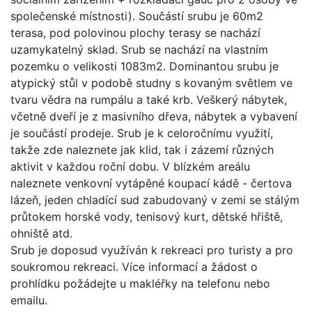
společenské místnosti). Součástí srubu je 60m2
terasa, pod polovinou plochy terasy se nachází
uzamykatelný sklad. Srub se nachází na vlastním
pozemku o velikosti 1083m2. Dominantou srubu je
atypický stůl v podobě studny s kovaným světlem ve
tvaru vědra na rumpálu a také krb. Veškerý nábytek,
včetně dveří je z masivního dřeva, nábytek a vybavení
je součástí prodeje. Srub je k celoročnímu využití,
takže zde naleznete jak klid, tak i zázemí různých
aktivit v každou roční dobu. V blízkém areálu
naleznete venkovní vytápěné koupací kádě - čertova
lázeň, jeden chladící sud zabudovaný v zemi se stálým
průtokem horské vody, tenisový kurt, dětské hřiště,
ohniště atd.
Srub je doposud využíván k rekreaci pro turisty a pro
soukromou rekreaci. Více informací a žádost o
prohlídku požádejte u makléřky na telefonu nebo
emailu.