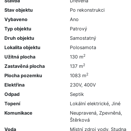
Stavba
Dřevěná
Stav objektu
Po rekonstrukci
Vybaveno
Ano
Typ objektu
Patrový
Druh objektu
Samostatný
Lokalita objektu
Polosamota
2
Užitná plocha
130 m
2
Zastavěná plocha
137 m
2
Plocha pozemku
1083 m
Elektřina
230V, 400V
Odpad
Septik
Topení
Lokální elektrické, Jiné
Komunikace
Neupravená, Zpevněná,
Štěrková
Voda
Místní zdroj vody, Studna