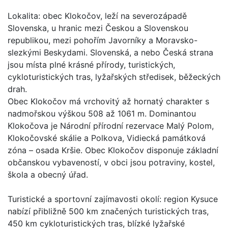
Lokalita: obec Klokočov, leží na severozápadě
Slovenska, u hranic mezi Českou a Slovenskou
republikou, mezi pohořím Javorníky a Moravsko-
slezkými Beskydami. Slovenská, a nebo Česká strana
jsou místa plné krásné přírody, turistických,
cykloturistických tras, lyžařských středisek, běžeckých
drah.
Obec Klokočov má vrchovitý až hornatý charakter s
nadmořskou výškou 508 až 1061 m. Dominantou
Klokočova je Národní přírodní rezervace Malý Polom,
Klokočovské skálie a Polkova, Vidiecká památková
zóna – osada Kršie. Obec Klokočov disponuje základní
občanskou vybaveností, v obci jsou potraviny, kostel,
škola a obecný úřad.
Turistické a sportovní zajímavosti okolí: region Kysuce
nabízí přibližně 500 km značených turistických tras,
450 km cykloturistických tras, blízké lyžařské