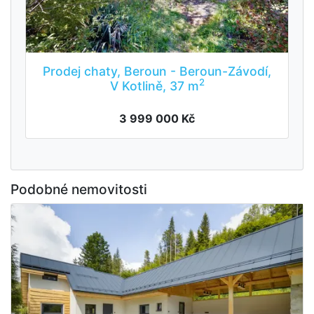
Prodej chaty, Beroun - Beroun-Závodí,
2
V Kotlině, 37 m
3 999 000 Kč
Podobné nemovitosti